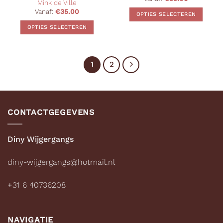
Mink de Ville
Vanaf:
€
35.00
OPTIES SELECTEREN
Dit
OPTIES SELECTEREN
product
Dit
heeft
product
meerdere
heeft
1
2
variaties.
meerdere
Deze
variaties.
optie
Deze
kan
optie
gekozen
CONTACTGEGEVENS
kan
worden
gekozen
op
worden
Diny Wijgergangs
de
op
productpagina
de
diny-wijgergangs@hotmail.nl
productpagina
+31 6 40736208
NAVIGATIE