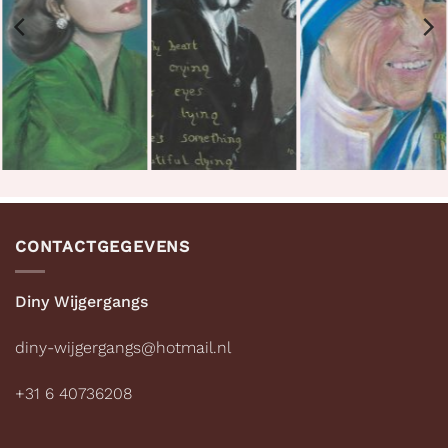
Grace Kelly
Mink de Ville
Moeder Teresa
€
35.00
€
35.00
€
35.00
CONTACTGEGEVENS
Diny Wijgergangs
diny-wijgergangs@hotmail.nl
+31 6 40736208