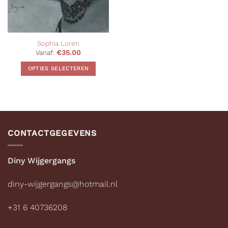
Sophia Loren
Vanaf:
€
35.00
OPTIES SELECTEREN
Dit
product
heeft
meerdere
variaties.
CONTACTGEGEVENS
Deze
optie
kan
Diny Wijgergangs
gekozen
worden
diny-wijgergangs@hotmail.nl
op
de
+31 6 40736208
productpagina