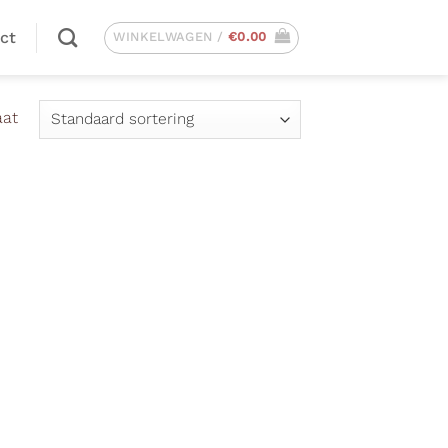
ct
WINKELWAGEN /
€
0.00
aat