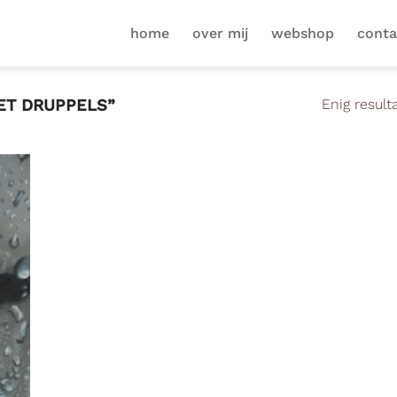
home
over mij
webshop
conta
ET DRUPPELS”
Enig result