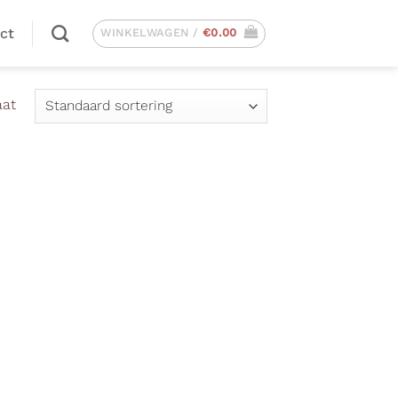
ct
WINKELWAGEN /
€
0.00
aat