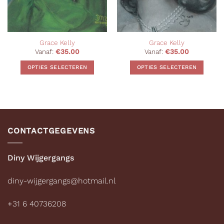
Grace Kelly
Grace Kelly
Vanaf:
€
35.00
Vanaf:
€
35.00
OPTIES SELECTEREN
OPTIES SELECTEREN
Dit
Dit
product
product
heeft
heeft
meerdere
meerdere
variaties.
variaties.
CONTACTGEGEVENS
Deze
Deze
optie
optie
kan
kan
Diny Wijgergangs
gekozen
gekozen
worden
worden
diny-wijgergangs@hotmail.nl
op
op
de
de
+31 6 40736208
productpagina
productpagina