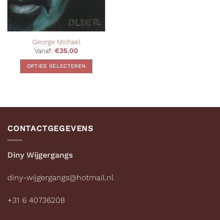
George Michael
Vanaf:
€
35.00
OPTIES SELECTEREN
Dit
product
heeft
meerdere
variaties.
CONTACTGEGEVENS
Deze
optie
kan
Diny Wijgergangs
gekozen
worden
diny-wijgergangs@hotmail.nl
op
de
+31 6 40736208
productpagina